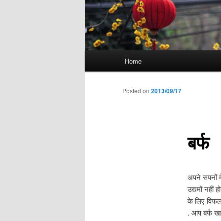
Main menu
Home
Skip to primary content
Skip to secondary content
Posted on
2013/09/17
बर्फ
अपने सपनों म
उद्यमों नहीं
के लिए विफलत
. आप बर्फ खा