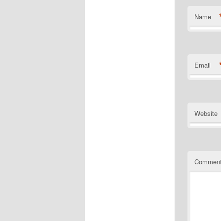
Name
Email
Website
Commen